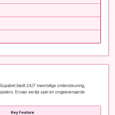
 Supabet biedt 24/7 meertalige ondersteuning,
elers. Ervaar eerlijk spel en ongeëvenaarde
Key Feature