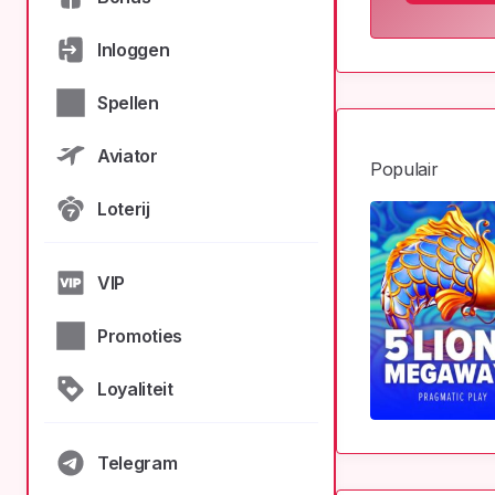
Inloggen
Spellen
Aviator
Populair
Loterij
VIP
Promoties
Loyaliteit
Telegram