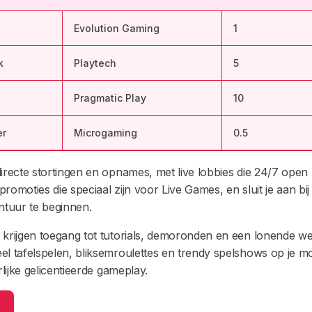
Evolution Gaming
1
k
Playtech
5
Pragmatic Play
10
er
Microgaming
0.5
irecte stortingen en opnames, met live lobbies die 24/7 open z
romoties die speciaal zijn voor Live Games, en sluit je aan bi
ntuur te beginnen.
 krijgen toegang tot tutorials, demoronden en een lonende 
l tafelspelen, bliksemroulettes en trendy spelshows op je mob
rlijke gelicentieerde gameplay.