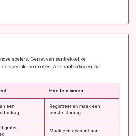
dse spelers. Geniet van aantrekkelijke
 en speciale promoties. Alle aanbiedingen zijn
eid
Hoe te claimen
aan een
Registreer en maak een
ld bedrag
eerste storting
d gratis
Maak een account aan
ed