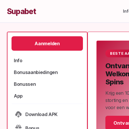
Supabet
In
Aanmelden
BESTE A
Info
Ontvan
Bonusaanbiedingen
Welkom
Spins
Bonussen
Krijg een 
App
storting en
voor een w
Download APK
Ontva
Bonus