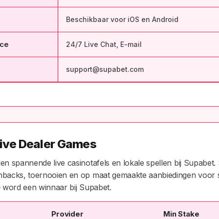
Beschikbaar voor iOS en Android
ice
24/7 Live Chat, E-mail
support@supabet.com
ive Dealer Games
n spannende live casinotafels en lokale spellen bij Supabet.
backs, toernooien en op maat gemaakte aanbiedingen voor sp
– word een winnaar bij Supabet.
Provider
Min Stake