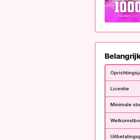
Belangrij
Oprichtingsj
Licentie
Minimale sto
Welkomstbo
Uitbetaling